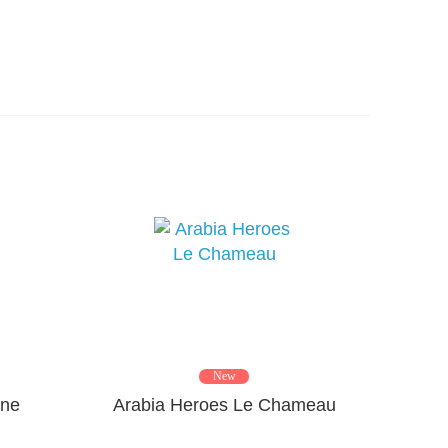
New
one
Arabia Heroes Le Chameau
Arab