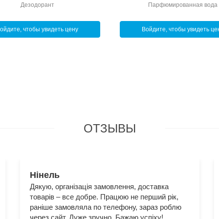
Дезодорант
Парфюмированная вода
ойдите, чтобы увидеть цену
Войдите, чтобы увидеть це
100
мл
ОТЗЫВЫ
Лариса
Зробила замовлення вперше і була приємно
вражена ! Чудові ціни, аромати класні , дуже
швидко зібрали заказ і відправили!
Консультант на вищому рівні , приємна та