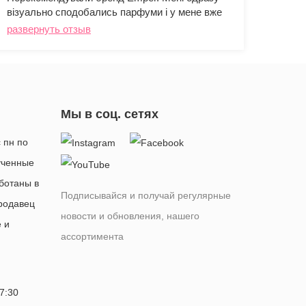
Аромати якісні, стійкі, клієнти залишилися
менед
задоволені, тому продажі пішли дуже добре.
рівен
разве
надій
Мы в соц. сетях
 пн по
лученные
ботаны в
Подписывайся и получай регулярные
родавец
новости и обновления, нашего
 и
ассортимента
7:30