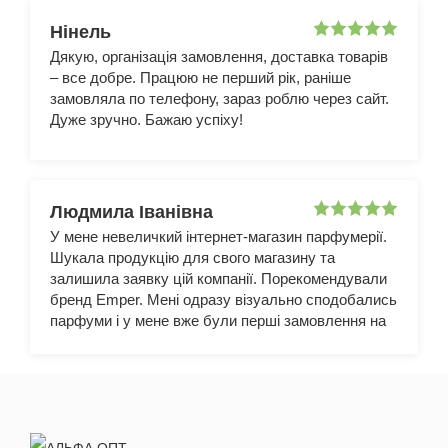
Нінель
Дякую, організація замовлення, доставка товарів
– все добре. Працюю не перший рік, раніше
замовляла по телефону, зараз роблю через сайт.
Дуже зручно. Бажаю успіху!
Людмила Іванівна
У мене невеличкий інтернет-магазин парфумерії.
Шукала продукцію для свого магазину та
залишила заявку цій компанії. Порекомендували
бренд Emper. Мені одразу візуально сподобались
парфуми і у мене вже були перші замовлення на
цю продукцію, тож дякую. Планую і надалі
купувати тут парфумерію.