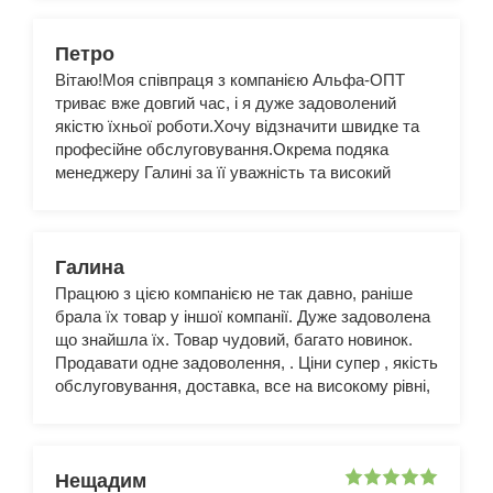
Петро
Вітаю!Моя співпраця з компанією Альфа-ОПТ
триває вже довгий час, і я дуже задоволений
якістю їхньої роботи.Хочу відзначити швидке та
професійне обслуговування.Окрема подяка
менеджеру Галині за її уважність та високий
рівень компетентності.Рекомендую Альфу як
надійного партнера!
Галина
Працюю з цією компанією не так давно, раніше
брала їх товар у іншої компанії. Дуже задоволена
що знайшла їх. Товар чудовий, багато новинок.
Продавати одне задоволення, . Ціни супер , якість
обслуговування, доставка, все на високому рівні,
не було жодних проблем. Менеджер Галина, дуже
оперативна, чемна , витримана, дякую)
Сподіваюсь на подальше співробітництво. Ви
кращі !!!
Нещадим