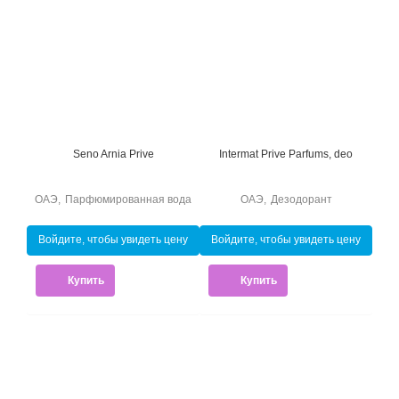
Seno Arnia Prive
Intermat Prive Parfums, deo
ОАЭ
,
Парфюмированная вода
ОАЭ
,
Дезодорант
Войдите, чтобы увидеть цену
Войдите, чтобы увидеть цену
Купить
Купить