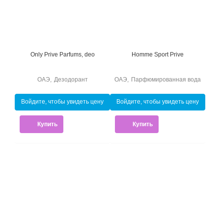
Only Prive Parfums, deo
Homme Sport Prive
ОАЭ
,
Дезодорант
ОАЭ
,
Парфюмированная вода
Войдите, чтобы увидеть цену
Войдите, чтобы увидеть цену
Купить
Купить