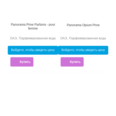
Panorama Prive Parfums - pour
Panorama Opium Prive
femme
ОАЭ
,
Парфюмированная вода
ОАЭ
,
Парфюмированная вода
Войдите, чтобы увидеть цену
Войдите, чтобы увидеть цену
Купить
Купить