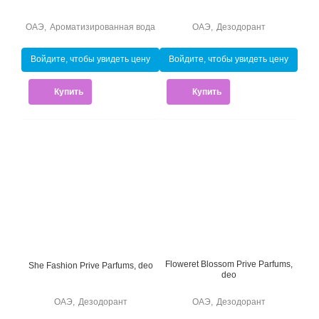
ОАЭ
,
Ароматизированная вода
ОАЭ
,
Дезодорант
Войдите, чтобы увидеть цену
Войдите, чтобы увидеть цену
Купить
Купить
Floweret Blossom Prive Parfums,
She Fashion Prive Parfums, deo
deo
ОАЭ
,
Дезодорант
ОАЭ
,
Дезодорант