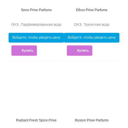
Seno Prive Parfums
Ethos Prive Parfums
ОАЭ
,
Парфюмированная вода
ОАЭ
,
Туалетная вода
Войдите, чтобы увидеть цену
Войдите, чтобы увидеть цену
Купить
Купить
Radiant Fresh Spice Prive
Illusion Prive Parfums