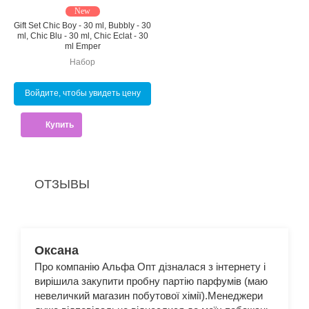
New
Gift Set Chic Boy - 30 ml, Bubbly - 30
ml, Chic Blu - 30 ml, Chic Eclat - 30
ml Emper
Набор
Войдите, чтобы увидеть цену
Купить
ОТЗЫВЫ
Оксана
Про компанію Альфа Опт дізналася з інтернету і
вирішила закупити пробну партію парфумів (маю
невеличкий магазин побутової хімії).Менеджери