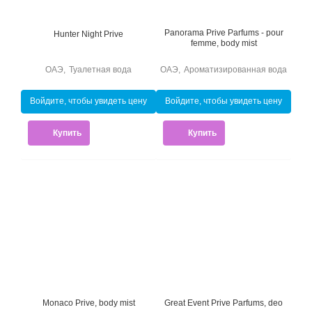
Panorama Prive Parfums - pour
Hunter Night Prive
femme, body mist
ОАЭ
,
Туалетная вода
ОАЭ
,
Ароматизированная вода
Войдите, чтобы увидеть цену
Войдите, чтобы увидеть цену
Купить
Купить
Monaco Prive, body mist
Great Event Prive Parfums, deo