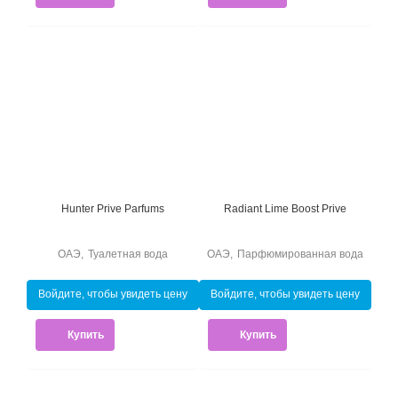
Hunter Prive Parfums
Radiant Lime Boost Prive
ОАЭ
,
Туалетная вода
ОАЭ
,
Парфюмированная вода
Войдите, чтобы увидеть цену
Войдите, чтобы увидеть цену
Купить
Купить