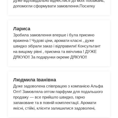
дуже відповідально віднеслися до моїх побажань,
допомогли сформувати замовлення.Посилку
отримала дуже швидко, товаром дуже
задоволена. Парфуми мають стійкий аромат, на
будь-який смак. Гарний дизайн упаковки. Хороше
співвідношення ціна-якість.Бажаю процвітання
Лариса
компанії Альфа Опт та сподіваюсь на подальшу
Зробила замовлення вперше і була приємно
співпрацю :)
вражена ! Чудові ціни, аромати класні , дуже
швидко зібрали заказ і відправили! Консультант
на вищому рівні , приємна та ввічлива ! ДУЖЕ
ДЯКУЮ!! За подарунки окреме ДЯКУЮ!!
Людмила Іванівна
Дуже задоволена співпрацею з компанією Альфа
Опт! Замовляла оптом парфуми для подальшого
продажу — все прийшло швидко, гарно
запаковане та в повній комплектації. Аромати
якісні, стійкі, клієнти залишилися задоволені,
тому продажі пішли дуже добре.