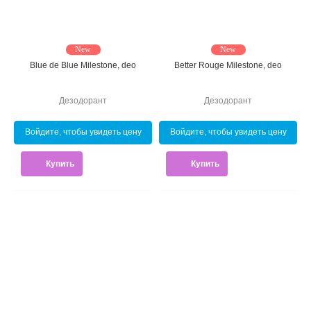
New
New
Blue de Blue Milestone, deo
Better Rouge Milestone, deo
Дезодорант
Дезодорант
Войдите, чтобы увидеть цену
Войдите, чтобы увидеть цену
Купить
Купить