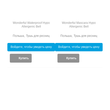
Wonderful Waterproof Hypo
Wonderful Mascara Hypo
Allergenic Bell
Allergenic Bell
Польша
,
Тушь для ресниц
Польша
,
Тушь для ресниц
Войдите, чтобы увидеть цену
Войдите, чтобы увидеть цену
Купить
Купить