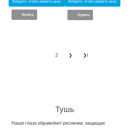
Войдите, чтобы увидеть цену
Войдите, чтобы увидеть цену
Купить
Купить
2
❯
❯Ι
1
Тушь
Наши глаза обрамляют реснички, защищая