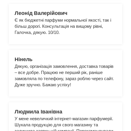
Леонід Валерійович
Є як бюджетні парфуми нормальної якості, так і
більш дорогі. Консультація на вищому рівні,
Галочка, дякую. 10/10.
Нінель
Дякую, організація замовлення, доставка товарів
– все добре. Працюю не перший рік, раніше
замовляла по телефону, зараз роблю через сайт.
Дуже зручно. Бажаю успіху!
Людмила Іванівна
У мене невеличкий інтернет-магазин парфумерії.
Шукала продукцію для свого магазину та
залишила заявку цій компанії. Порекомендували