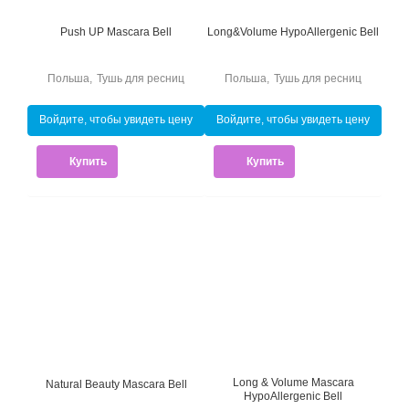
Push UP Mascara Bell
Long&Volume HypoAllergenic Bell
Польша
,
Тушь для ресниц
Польша
,
Тушь для ресниц
Войдите, чтобы увидеть цену
Войдите, чтобы увидеть цену
Купить
Купить
Long & Volume Mascara
Natural Beauty Mascara Bell
HypoAllergenic Bell