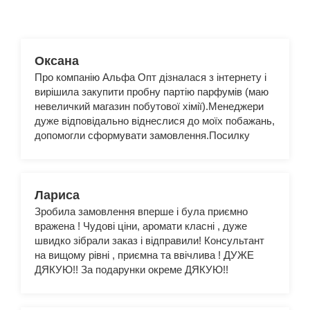
Оксана
Про компанію Альфа Опт дізналася з інтернету і
вирішила закупити пробну партію парфумів (маю
невеличкий магазин побутової хімії).Менеджери
дуже відповідально віднеслися до моїх побажань,
допомогли сформувати замовлення.Посилку
отримала дуже швидко, товаром дуже
задоволена. Парфуми мають стійкий аромат, на
будь-який смак. Гарний дизайн упаковки. Хороше
співвідношення ціна-якість.Бажаю процвітання
Лариса
компанії Альфа Опт та сподіваюсь на подальшу
Зробила замовлення вперше і була приємно
співпрацю :)
вражена ! Чудові ціни, аромати класні , дуже
швидко зібрали заказ і відправили! Консультант
на вищому рівні , приємна та ввічлива ! ДУЖЕ
ДЯКУЮ!! За подарунки окреме ДЯКУЮ!!