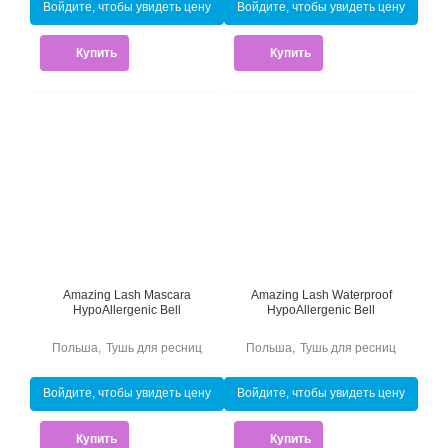
Войдите, чтобы увидеть цену
Войдите, чтобы увидеть цену
Купить
Купить
Amazing Lash Mascara
Amazing Lash Waterproof
HypoAllergenic Bell
HypoAllergenic Bell
Польша
,
Тушь для ресниц
Польша
,
Тушь для ресниц
Войдите, чтобы увидеть цену
Войдите, чтобы увидеть цену
Купить
Купить