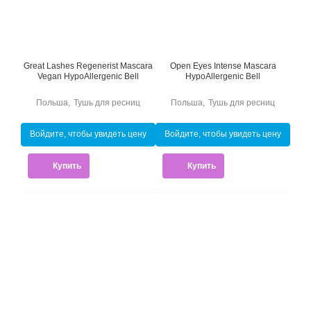
Great Lashes Regenerist Mascara
Open Eyes Intense Mascara
Vegan HypoAllergenic Bell
HypoAllergenic Bell
Польша
,
Тушь для ресниц
Польша
,
Тушь для ресниц
Войдите, чтобы увидеть цену
Войдите, чтобы увидеть цену
Купить
Купить