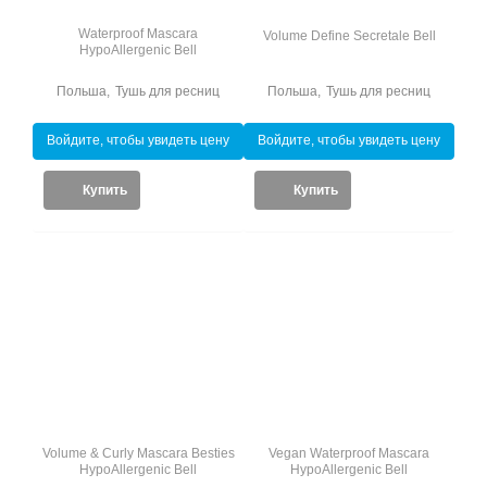
Waterproof Mascara
Volume Define Secretale Bell
HypoAllergenic Bell
Польша
,
Тушь для ресниц
Польша
,
Тушь для ресниц
Войдите, чтобы увидеть цену
Войдите, чтобы увидеть цену
Купить
Купить
Volume & Curly Mascara Besties
Vegan Waterproof Mascara
HypoAllergenic Bell
HypoAllergenic Bell