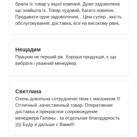
брала їх товар у іншої компанії. Дуже задоволена
що знайшла їх. Товар чудовий, багато новинок.
Продавати одне задоволення, . Ціни супер , якість
обслуговування, доставка, все на високому рівні,
не було жодних проблем. Менеджер Галина, дуже
оперативна, чемна , витримана, дякую)
Сподіваюсь на подальше співробітництво. Ви
кращі !!!
Нещадим
Працюю не перший рік. Хороша продукція, є що
вибрати і уважний менеджер.
Светлана
Очень довольна сотрудничеством с магазином !!!
Отличный ,качественный товар. Оперативная
доставка и прекрасное сопровождение
менеджера Галины , за отдельная благодарность
)))) Буду и дальше с Вами!!!