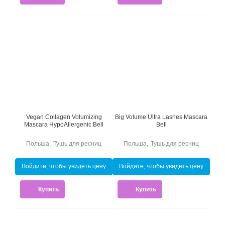
Vegan Collagen Volumizing
Big Volume Ultra Lashes Mascara
Mascara HypoAllergenic Bell
Bell
Польша
,
Тушь для ресниц
Польша
,
Тушь для ресниц
Войдите, чтобы увидеть цену
Войдите, чтобы увидеть цену
Купить
Купить