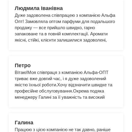
Людмила Іванівна
Дуже задоволена співпрацею з компанією Альфа
Опт! Замовляла оптом парфуми для подальшого
продажу — все прийшло швидко, гарно
запаковане та в повній комплектації. Аромати
якісні, стійкі, клієнти залишилися задоволені,
тому продажі пішли дуже добре.
Петро
Вітаю!Моя співпраця з компанією Альфа-ОПТ
триває вже довгий час, і я дуже задоволений
якістю їхньої роботи.Хочу відзначити швидке та
професійне обслуговування.Окрема подяка
менеджеру Галині за її уважність та високий
рівень компетентності.Рекомендую Альфу як
надійного партнера!
Галина
Працюю з цією компанією не так давно, раніше