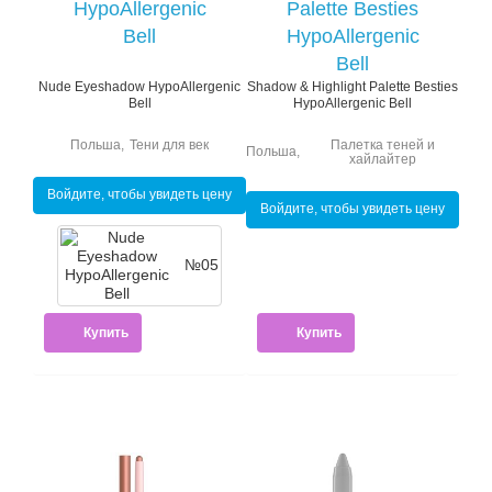
Nude Eyeshadow HypoAllergenic
Shadow & Highlight Palette Besties
Bell
HypoAllergenic Bell
Польша
,
Тени для век
Палетка теней и
Польша
,
хайлайтер
Войдите, чтобы увидеть цену
Войдите, чтобы увидеть цену
№05
Купить
Купить