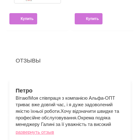
Купить
Купить
ОТЗЫВЫ
Петро
Вітаю!Моя співпраця з компанією Альфа-ОПТ
триває вже довгий час, і я дуже задоволений
якістю їхньої роботи.Хочу відзначити швидке та
професійне обслуговування.Окрема подяка
менеджеру Галині за її уважність та високий
рівень компетентності.Рекомендую Альфу як
развернуть отзыв
надійного партнера!