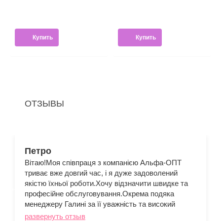
Купить
Купить
ОТЗЫВЫ
Петро
Вітаю!Моя співпраця з компанією Альфа-ОПТ
триває вже довгий час, і я дуже задоволений
якістю їхньої роботи.Хочу відзначити швидке та
професійне обслуговування.Окрема подяка
менеджеру Галині за її уважність та високий
рівень компетентності.Рекомендую Альфу як
развернуть отзыв