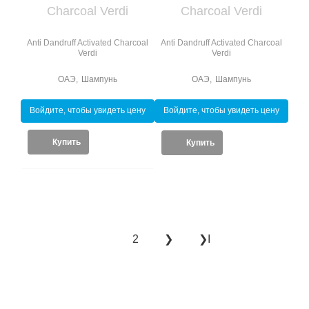
Anti Dandruff Activated Charcoal
Anti Dandruff Activated Charcoal
Verdi
Verdi
ОАЭ
,
Шампунь
ОАЭ
,
Шампунь
Войдите, чтобы увидеть цену
Войдите, чтобы увидеть цену
Купить
Купить
2
❯
❯Ι
1