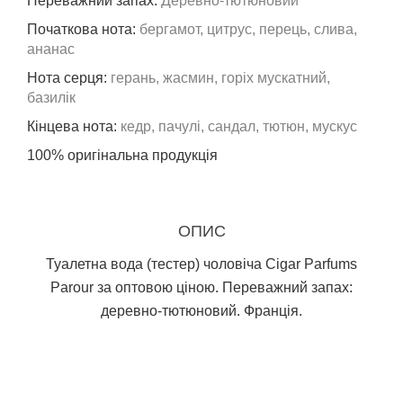
Переважний запах:
Деревно-тютюновий
Початкова нота:
бергамот, цитрус, перець, слива,
ананас
Нота серця:
герань, жасмин, горіх мускатний,
базилік
Кінцева нота:
кедр, пачулі, сандал, тютюн, мускус
100% оригінальна продукція
ОПИС
Туалетна вода (тестер) чоловіча Cigar Parfums
Parour за оптовою ціною. Переважний запах:
деревно-тютюновий. Франція.