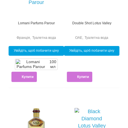
Lomani Parfums Parour
Double Shot Lotus Valley
Франція
,
Туалетна вода
ОАЕ
,
Туалетна вода
Увійдіть, щоб побачити ціну
Увійдіть, щоб побачити ціну
100
мл
Купити
Купити