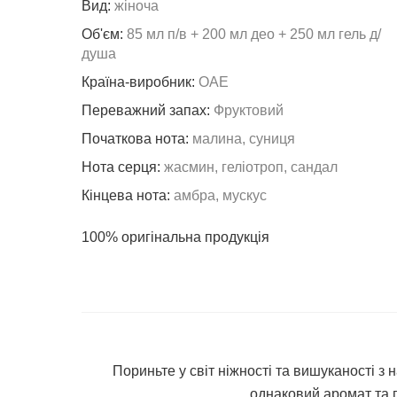
Вид:
жіноча
Об'єм:
85 мл п/в + 200 мл део + 250 мл гель д/
душа
Країна-виробник:
ОАЕ
Переважний запах:
Фруктовий
Початкова нота:
малина, суниця
Нота серця:
жасмин, геліотроп, сандал
Кінцева нота:
амбра, мускус
100% оригінальна продукція
Пориньте у світ ніжності та вишуканості 
однаковий аромат та 