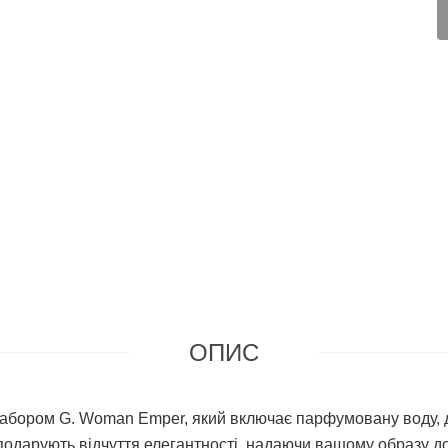
ОПИС
з набором G. Woman Emper, який включає парфумовану воду, д
подарують відчуття елегантності, надаючи вашому образу до