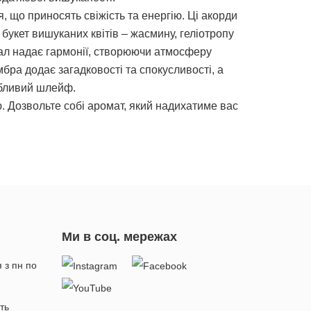
, що приносять свіжість та енергію. Ці акорди
укет вишуканих квітів – жасмину, геліотропу
ндал надає гармонії, створюючи атмосферу
ра додає загадковості та спокусливості, а
абливий шлейф.
. Дозвольте собі аромат, який надихатиме вас
Ми в соц. мережах
 з пн по
ть