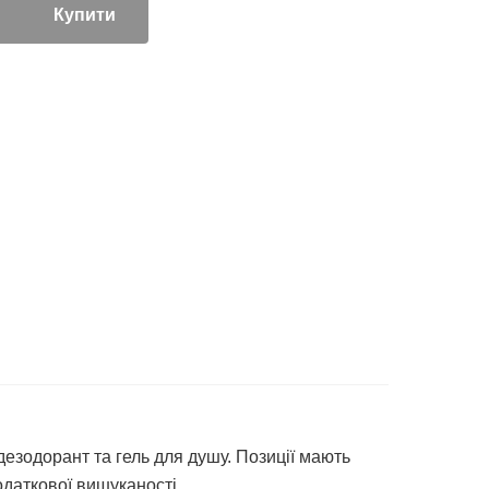
Купити
езодорант та гель для душу. Позиції мають
даткової вишуканості.