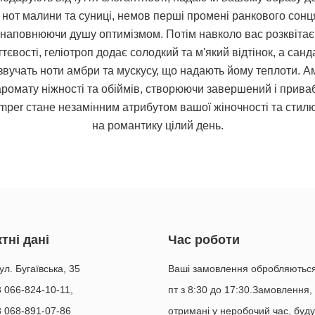
нот малини та суниці, немов перші промені ранкового сонця
наповнюючи душу оптимізмом. Потім навколо вас розквітає б
тєвості, геліотроп додає солодкий та м'який відтінок, а са
вучать ноти амбри та мускусу, що надають йому теплоти. Амб
аромату ніжності та обіймів, створюючи завершений і прив
per стане незамінним атрибутом вашої жіночності та стилю
на романтику цілий день.
тні дані
Час роботи
ул. Бугаївська, 35
Ваші замовлення обробляються
8 066-824-10-11
,
пт з 8:30 до 17:30.Замовлення,
8 068-891-07-86
отримані у неробочий час, буду