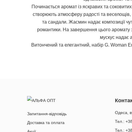
Починається аромат із яскравих та соковитих 
створюють атмосферу радості та веселощів, 
та сандали. Жасмин надає композиції чут
романтики. На завершення цього аромату з
мускус надає 
Витончений та елегантний, набір G. Woman Em
Контак
Одеса, в
Запитання-відповідь
Тел.: +3
Доставка та оплата
Тел.: +3
Акції