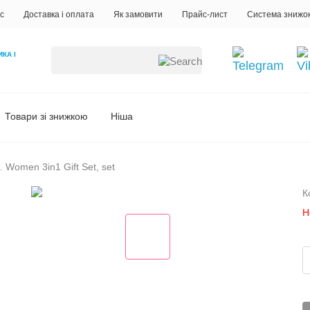
с
Доставка і оплата
Як замовити
Прайс-лист
Система знижо
ИКА
І
Товари зі знижкою
Ніша
. Women 3in1 Gift Set, set
К
Н