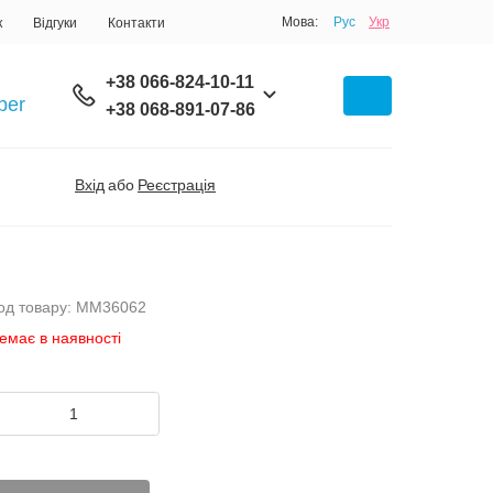
Мова:
Рус
Укр
к
Відгуки
Контакти
+38 066-824-10-11
+38 068-891-07-86
Вхід
або
Реєстрація
од товару: MM36062
емає в наявності